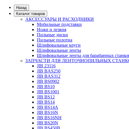
Назад
Каталог товаров
АКСЕССУАРЫ И РАСХОДНИКИ
Мобильные подставки
Ножи и лезвия
Пильные диски
Пильные полотна
Шлифовальные круги
Шлифовальные ленты
Шлифовальные ленты для барабанных станко
ЗАПЧАСТИ ДЛЯ ЛЕНТОЧНОПИЛЬНЫХ СТАНК
JIB 23116
JIB BAS250
JIB BAS312
JIB BS0902
JIB BS10
JIB BS1001
JIB BS12
JIB BS14
JIB BS14А
JIB BS16N
JIB BS16NH
JIB BS20N
JIB BS450B