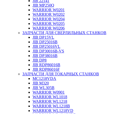
JIB 22141
JIB MP250Q
WARRIOR W0201
WARRIOR W0202
WARRIOR W0204
WARRIOR W0205
WARRIOR W0206
ЗАПЧАСТИ ДЛЯ СВЕРЛИЛЬНЫХ СТАНКОВ
JIB DP15VL
JIB DP25016B
JIB DP25016VL
JIB DP30016B-VS
JIB DP38016B
JIB DP8
JIB RDP86016B
JIB RDP86016F
ЗАПЧАСТИ ДЛЯ ТОКАРНЫХ СТАНКОВ
MC1218VDA
JIB M320
JIB WL305B
WARRIOR W0901
WARRIOR WL1018
WARRIOR WL1218
WARRIOR WL1218B
WARRIOR WL1218VD