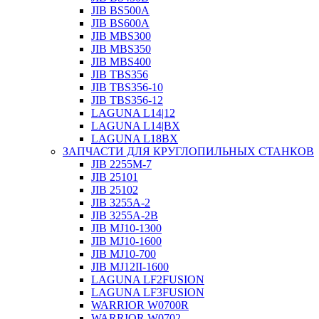
JIB BS500A
JIB BS600A
JIB MBS300
JIB MBS350
JIB MBS400
JIB TBS356
JIB TBS356-10
JIB TBS356-12
LAGUNA L14|12
LAGUNA L14|BX
LAGUNA L18BX
ЗАПЧАСТИ ДЛЯ КРУГЛОПИЛЬНЫХ СТАНКОВ
JIB 2255M-7
JIB 25101
JIB 25102
JIB 3255A-2
JIB 3255A-2B
JIB MJ10-1300
JIB MJ10-1600
JIB MJ10-700
JIB MJ12II-1600
LAGUNA LF2FUSION
LAGUNA LF3FUSION
WARRIOR W0700R
WARRIOR W0702