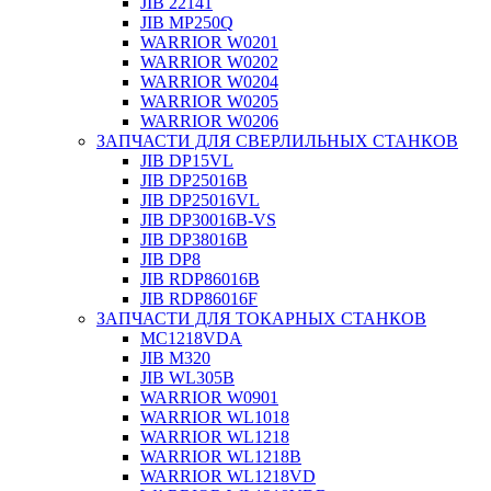
JIB 22141
JIB MP250Q
WARRIOR W0201
WARRIOR W0202
WARRIOR W0204
WARRIOR W0205
WARRIOR W0206
ЗАПЧАСТИ ДЛЯ СВЕРЛИЛЬНЫХ СТАНКОВ
JIB DP15VL
JIB DP25016B
JIB DP25016VL
JIB DP30016B-VS
JIB DP38016B
JIB DP8
JIB RDP86016B
JIB RDP86016F
ЗАПЧАСТИ ДЛЯ ТОКАРНЫХ СТАНКОВ
MC1218VDA
JIB M320
JIB WL305B
WARRIOR W0901
WARRIOR WL1018
WARRIOR WL1218
WARRIOR WL1218B
WARRIOR WL1218VD