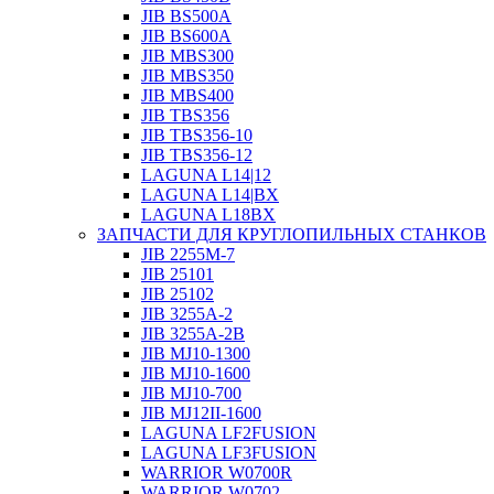
JIB BS500A
JIB BS600A
JIB MBS300
JIB MBS350
JIB MBS400
JIB TBS356
JIB TBS356-10
JIB TBS356-12
LAGUNA L14|12
LAGUNA L14|BX
LAGUNA L18BX
ЗАПЧАСТИ ДЛЯ КРУГЛОПИЛЬНЫХ СТАНКОВ
JIB 2255M-7
JIB 25101
JIB 25102
JIB 3255A-2
JIB 3255A-2B
JIB MJ10-1300
JIB MJ10-1600
JIB MJ10-700
JIB MJ12II-1600
LAGUNA LF2FUSION
LAGUNA LF3FUSION
WARRIOR W0700R
WARRIOR W0702