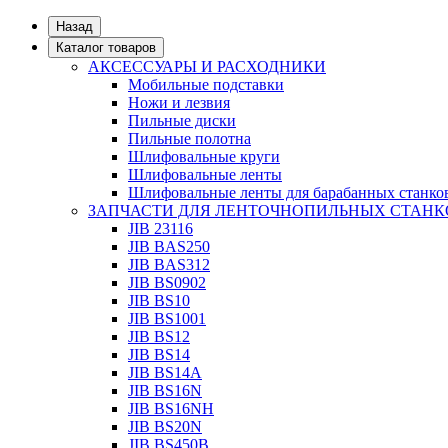
Назад
Каталог товаров
АКСЕССУАРЫ И РАСХОДНИКИ
Мобильные подставки
Ножи и лезвия
Пильные диски
Пильные полотна
Шлифовальные круги
Шлифовальные ленты
Шлифовальные ленты для барабанных станко
ЗАПЧАСТИ ДЛЯ ЛЕНТОЧНОПИЛЬНЫХ СТАНК
JIB 23116
JIB BAS250
JIB BAS312
JIB BS0902
JIB BS10
JIB BS1001
JIB BS12
JIB BS14
JIB BS14А
JIB BS16N
JIB BS16NH
JIB BS20N
JIB BS450B