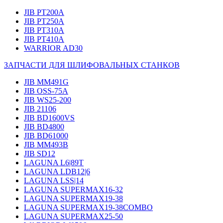
JIB PT200A
JIB PT250A
JIB PT310A
JIB PT410A
WARRIOR AD30
ЗАПЧАСТИ ДЛЯ ШЛИФОВАЛЬНЫХ СТАНКОВ
JIB MM491G
JIB OSS-75A
JIB WS25-200
JIB 21106
JIB BD1600VS
JIB BD4800
JIB BD61000
JIB MM493B
JIB SD12
LAGUNA L6|89T
LAGUNA LDB12|6
LAGUNA LSS|14
LAGUNA SUPERMAX16-32
LAGUNA SUPERMAX19-38
LAGUNA SUPERMAX19-38COMBO
LAGUNA SUPERMAX25-50