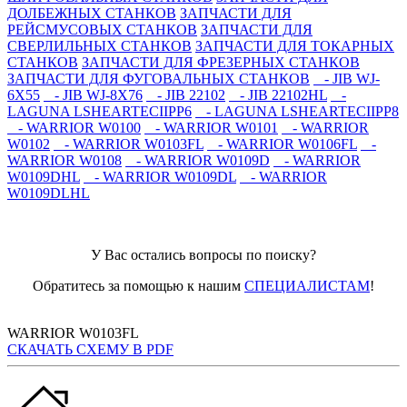
ДОЛБЕЖНЫХ СТАНКОВ
ЗАПЧАСТИ ДЛЯ
РЕЙСМУСОВЫХ СТАНКОВ
ЗАПЧАСТИ ДЛЯ
СВЕРЛИЛЬНЫХ СТАНКОВ
ЗАПЧАСТИ ДЛЯ ТОКАРНЫХ
СТАНКОВ
ЗАПЧАСТИ ДЛЯ ФРЕЗЕРНЫХ СТАНКОВ
ЗАПЧАСТИ ДЛЯ ФУГОВАЛЬНЫХ СТАНКОВ
- JIB WJ-
6X55
- JIB WJ-8X76
- JIB 22102
- JIB 22102HL
-
LAGUNA LSHEARTECIIPP6
- LAGUNA LSHEARTECIIPP8
- WARRIOR W0100
- WARRIOR W0101
- WARRIOR
W0102
- WARRIOR W0103FL
- WARRIOR W0106FL
-
WARRIOR W0108
- WARRIOR W0109D
- WARRIOR
W0109DHL
- WARRIOR W0109DL
- WARRIOR
W0109DLHL
У Вас остались вопросы по поиску?
Обратитесь за помощью к нашим
СПЕЦИАЛИСТАМ
!
WARRIOR W0103FL
СКАЧАТЬ СХЕМУ В PDF