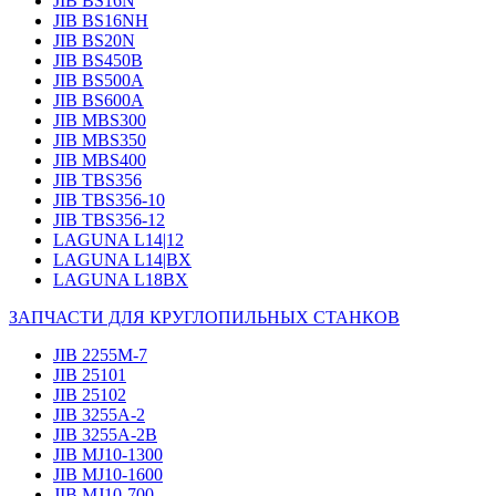
JIB BS16N
JIB BS16NH
JIB BS20N
JIB BS450B
JIB BS500A
JIB BS600A
JIB MBS300
JIB MBS350
JIB MBS400
JIB TBS356
JIB TBS356-10
JIB TBS356-12
LAGUNA L14|12
LAGUNA L14|BX
LAGUNA L18BX
ЗАПЧАСТИ ДЛЯ КРУГЛОПИЛЬНЫХ СТАНКОВ
JIB 2255M-7
JIB 25101
JIB 25102
JIB 3255A-2
JIB 3255A-2B
JIB MJ10-1300
JIB MJ10-1600
JIB MJ10-700