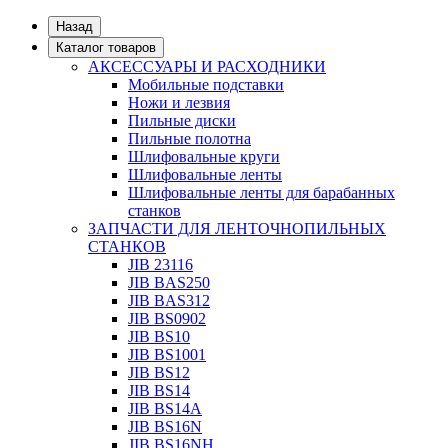
Назад
Каталог товаров
АКСЕССУАРЫ И РАСХОДНИКИ
Мобильные подставки
Ножи и лезвия
Пильные диски
Пильные полотна
Шлифовальные круги
Шлифовальные ленты
Шлифовальные ленты для барабанных
станков
ЗАПЧАСТИ ДЛЯ ЛЕНТОЧНОПИЛЬНЫХ
СТАНКОВ
JIB 23116
JIB BAS250
JIB BAS312
JIB BS0902
JIB BS10
JIB BS1001
JIB BS12
JIB BS14
JIB BS14А
JIB BS16N
JIB BS16NH