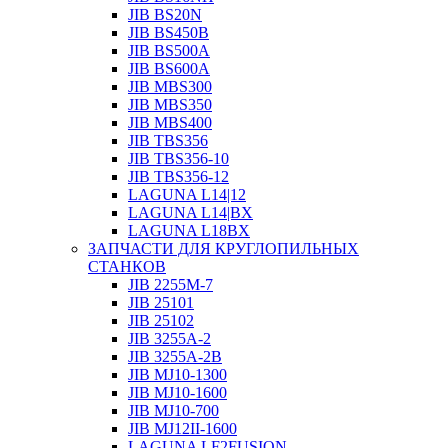
JIB BS20N
JIB BS450B
JIB BS500A
JIB BS600A
JIB MBS300
JIB MBS350
JIB MBS400
JIB TBS356
JIB TBS356-10
JIB TBS356-12
LAGUNA L14|12
LAGUNA L14|BX
LAGUNA L18BX
ЗАПЧАСТИ ДЛЯ КРУГЛОПИЛЬНЫХ
СТАНКОВ
JIB 2255M-7
JIB 25101
JIB 25102
JIB 3255A-2
JIB 3255A-2B
JIB MJ10-1300
JIB MJ10-1600
JIB MJ10-700
JIB MJ12II-1600
LAGUNA LF2FUSION