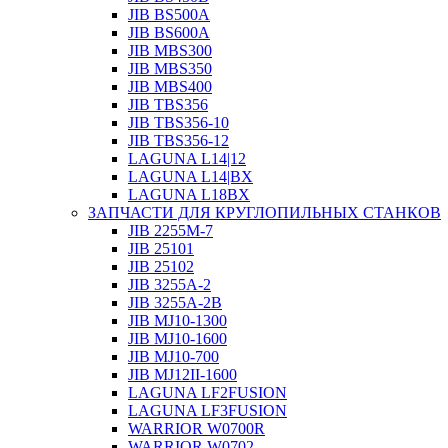
JIB BS500A
JIB BS600A
JIB MBS300
JIB MBS350
JIB MBS400
JIB TBS356
JIB TBS356-10
JIB TBS356-12
LAGUNA L14|12
LAGUNA L14|BX
LAGUNA L18BX
ЗАПЧАСТИ ДЛЯ КРУГЛОПИЛЬНЫХ СТАНКОВ
JIB 2255M-7
JIB 25101
JIB 25102
JIB 3255A-2
JIB 3255A-2B
JIB MJ10-1300
JIB MJ10-1600
JIB MJ10-700
JIB MJ12II-1600
LAGUNA LF2FUSION
LAGUNA LF3FUSION
WARRIOR W0700R
WARRIOR W0702