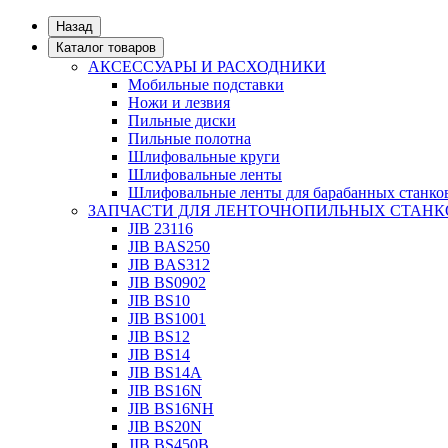
Назад
Каталог товаров
АКСЕССУАРЫ И РАСХОДНИКИ
Мобильные подставки
Ножи и лезвия
Пильные диски
Пильные полотна
Шлифовальные круги
Шлифовальные ленты
Шлифовальные ленты для барабанных станко
ЗАПЧАСТИ ДЛЯ ЛЕНТОЧНОПИЛЬНЫХ СТАНК
JIB 23116
JIB BAS250
JIB BAS312
JIB BS0902
JIB BS10
JIB BS1001
JIB BS12
JIB BS14
JIB BS14А
JIB BS16N
JIB BS16NH
JIB BS20N
JIB BS450B