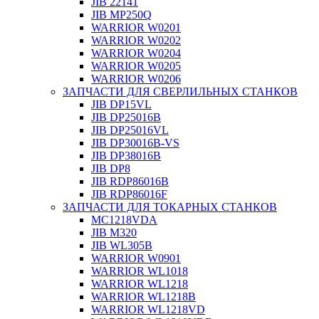
JIB 22141
JIB MP250Q
WARRIOR W0201
WARRIOR W0202
WARRIOR W0204
WARRIOR W0205
WARRIOR W0206
ЗАПЧАСТИ ДЛЯ СВЕРЛИЛЬНЫХ СТАНКОВ
JIB DP15VL
JIB DP25016B
JIB DP25016VL
JIB DP30016B-VS
JIB DP38016B
JIB DP8
JIB RDP86016B
JIB RDP86016F
ЗАПЧАСТИ ДЛЯ ТОКАРНЫХ СТАНКОВ
MC1218VDA
JIB M320
JIB WL305B
WARRIOR W0901
WARRIOR WL1018
WARRIOR WL1218
WARRIOR WL1218B
WARRIOR WL1218VD