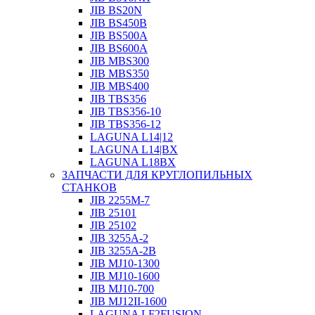
JIB BS20N
JIB BS450B
JIB BS500A
JIB BS600A
JIB MBS300
JIB MBS350
JIB MBS400
JIB TBS356
JIB TBS356-10
JIB TBS356-12
LAGUNA L14|12
LAGUNA L14|BX
LAGUNA L18BX
ЗАПЧАСТИ ДЛЯ КРУГЛОПИЛЬНЫХ
СТАНКОВ
JIB 2255M-7
JIB 25101
JIB 25102
JIB 3255A-2
JIB 3255A-2B
JIB MJ10-1300
JIB MJ10-1600
JIB MJ10-700
JIB MJ12II-1600
LAGUNA LF2FUSION