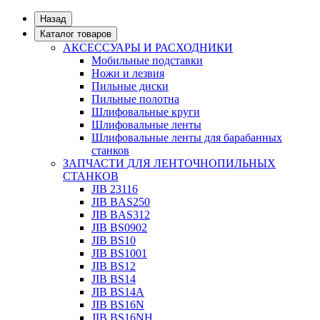
Назад
Каталог товаров
АКСЕССУАРЫ И РАСХОДНИКИ
Мобильные подставки
Ножи и лезвия
Пильные диски
Пильные полотна
Шлифовальные круги
Шлифовальные ленты
Шлифовальные ленты для барабанных
станков
ЗАПЧАСТИ ДЛЯ ЛЕНТОЧНОПИЛЬНЫХ
СТАНКОВ
JIB 23116
JIB BAS250
JIB BAS312
JIB BS0902
JIB BS10
JIB BS1001
JIB BS12
JIB BS14
JIB BS14А
JIB BS16N
JIB BS16NH