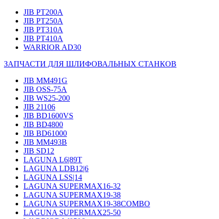
JIB PT200A
JIB PT250A
JIB PT310A
JIB PT410A
WARRIOR AD30
ЗАПЧАСТИ ДЛЯ ШЛИФОВАЛЬНЫХ СТАНКОВ
JIB MM491G
JIB OSS-75A
JIB WS25-200
JIB 21106
JIB BD1600VS
JIB BD4800
JIB BD61000
JIB MM493B
JIB SD12
LAGUNA L6|89T
LAGUNA LDB12|6
LAGUNA LSS|14
LAGUNA SUPERMAX16-32
LAGUNA SUPERMAX19-38
LAGUNA SUPERMAX19-38COMBO
LAGUNA SUPERMAX25-50