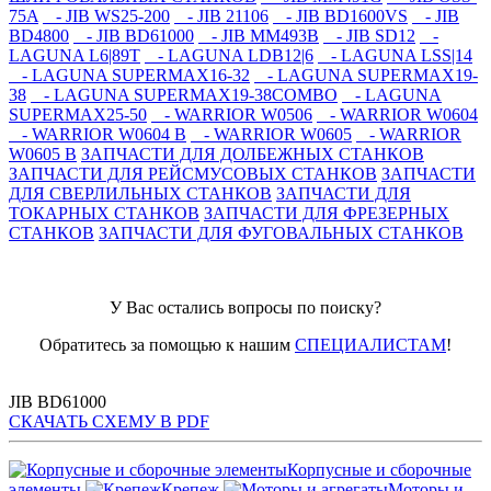
75A
- JIB WS25-200
- JIB 21106
- JIB BD1600VS
- JIB
BD4800
- JIB BD61000
- JIB MM493B
- JIB SD12
-
LAGUNA L6|89T
- LAGUNA LDB12|6
- LAGUNA LSS|14
- LAGUNA SUPERMAX16-32
- LAGUNA SUPERMAX19-
38
- LAGUNA SUPERMAX19-38COMBO
- LAGUNA
SUPERMAX25-50
- WARRIOR W0506
- WARRIOR W0604
- WARRIOR W0604 B
- WARRIOR W0605
- WARRIOR
W0605 B
ЗАПЧАСТИ ДЛЯ ДОЛБЕЖНЫХ СТАНКОВ
ЗАПЧАСТИ ДЛЯ РЕЙСМУСОВЫХ СТАНКОВ
ЗАПЧАСТИ
ДЛЯ СВЕРЛИЛЬНЫХ СТАНКОВ
ЗАПЧАСТИ ДЛЯ
ТОКАРНЫХ СТАНКОВ
ЗАПЧАСТИ ДЛЯ ФРЕЗЕРНЫХ
СТАНКОВ
ЗАПЧАСТИ ДЛЯ ФУГОВАЛЬНЫХ СТАНКОВ
У Вас остались вопросы по поиску?
Обратитесь за помощью к нашим
СПЕЦИАЛИСТАМ
!
JIB BD61000
СКАЧАТЬ СХЕМУ В PDF
Корпусные и сборочные
элементы
Крепеж
Моторы и