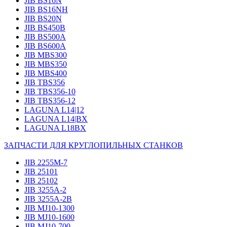
JIB BS16N
JIB BS16NH
JIB BS20N
JIB BS450B
JIB BS500A
JIB BS600A
JIB MBS300
JIB MBS350
JIB MBS400
JIB TBS356
JIB TBS356-10
JIB TBS356-12
LAGUNA L14|12
LAGUNA L14|BX
LAGUNA L18BX
ЗАПЧАСТИ ДЛЯ КРУГЛОПИЛЬНЫХ СТАНКОВ
JIB 2255M-7
JIB 25101
JIB 25102
JIB 3255A-2
JIB 3255A-2B
JIB MJ10-1300
JIB MJ10-1600
JIB MJ10-700