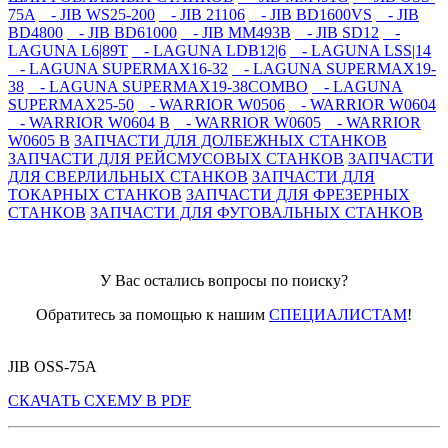
75A
- JIB WS25-200
- JIB 21106
- JIB BD1600VS
- JIB
BD4800
- JIB BD61000
- JIB MM493B
- JIB SD12
-
LAGUNA L6|89T
- LAGUNA LDB12|6
- LAGUNA LSS|14
- LAGUNA SUPERMAX16-32
- LAGUNA SUPERMAX19-
38
- LAGUNA SUPERMAX19-38COMBO
- LAGUNA
SUPERMAX25-50
- WARRIOR W0506
- WARRIOR W0604
- WARRIOR W0604 B
- WARRIOR W0605
- WARRIOR
W0605 B
ЗАПЧАСТИ ДЛЯ ДОЛБЕЖНЫХ СТАНКОВ
ЗАПЧАСТИ ДЛЯ РЕЙСМУСОВЫХ СТАНКОВ
ЗАПЧАСТИ
ДЛЯ СВЕРЛИЛЬНЫХ СТАНКОВ
ЗАПЧАСТИ ДЛЯ
ТОКАРНЫХ СТАНКОВ
ЗАПЧАСТИ ДЛЯ ФРЕЗЕРНЫХ
СТАНКОВ
ЗАПЧАСТИ ДЛЯ ФУГОВАЛЬНЫХ СТАНКОВ
У Вас остались вопросы по поиску?
Обратитесь за помощью к нашим
СПЕЦИАЛИСТАМ
!
JIB OSS-75A
СКАЧАТЬ СХЕМУ В PDF