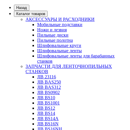
Назад
Каталог товаров
АКСЕССУАРЫ И РАСХОДНИКИ
Мобильные подставки
Ножи и лезвия
Пильные диски
Пильные полотна
Шлифовальные круги
Шлифовальные ленты
Шлифовальные ленты для барабанных
станков
ЗАПЧАСТИ ДЛЯ ЛЕНТОЧНОПИЛЬНЫХ
СТАНКОВ
JIB 23116
JIB BAS250
JIB BAS312
JIB BS0902
JIB BS10
JIB BS1001
JIB BS12
JIB BS14
JIB BS14А
JIB BS16N
JIB BS16NH