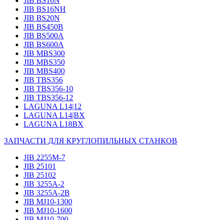
JIB BS16N
JIB BS16NH
JIB BS20N
JIB BS450B
JIB BS500A
JIB BS600A
JIB MBS300
JIB MBS350
JIB MBS400
JIB TBS356
JIB TBS356-10
JIB TBS356-12
LAGUNA L14|12
LAGUNA L14|BX
LAGUNA L18BX
ЗАПЧАСТИ ДЛЯ КРУГЛОПИЛЬНЫХ СТАНКОВ
JIB 2255M-7
JIB 25101
JIB 25102
JIB 3255A-2
JIB 3255A-2B
JIB MJ10-1300
JIB MJ10-1600
JIB MJ10-700