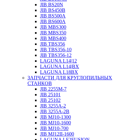
JIB BS20N
JIB BS450B
JIB BS500A
JIB BS600A
JIB MBS300
JIB MBS350
JIB MBS400
JIB TBS356
JIB TBS356-10
JIB TBS356-12
LAGUNA L14|12
LAGUNA L14|BX
LAGUNA L18BX
ЗАПЧАСТИ ДЛЯ КРУГЛОПИЛЬНЫХ
СТАНКОВ
JIB 2255M-7
JIB 25101
JIB 25102
JIB 3255A-2
JIB 3255A-2B
JIB MJ10-1300
JIB MJ10-1600
JIB MJ10-700
JIB MJ12II-1600
LAGUNA LF2FUSION