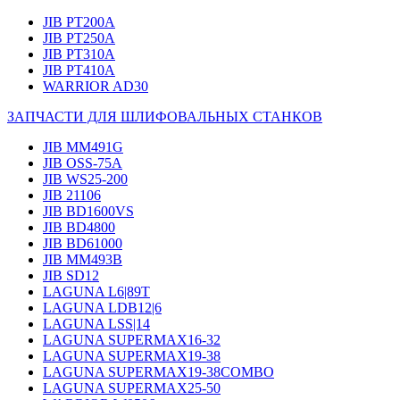
JIB PT200A
JIB PT250A
JIB PT310A
JIB PT410A
WARRIOR AD30
ЗАПЧАСТИ ДЛЯ ШЛИФОВАЛЬНЫХ СТАНКОВ
JIB MM491G
JIB OSS-75A
JIB WS25-200
JIB 21106
JIB BD1600VS
JIB BD4800
JIB BD61000
JIB MM493B
JIB SD12
LAGUNA L6|89T
LAGUNA LDB12|6
LAGUNA LSS|14
LAGUNA SUPERMAX16-32
LAGUNA SUPERMAX19-38
LAGUNA SUPERMAX19-38COMBO
LAGUNA SUPERMAX25-50