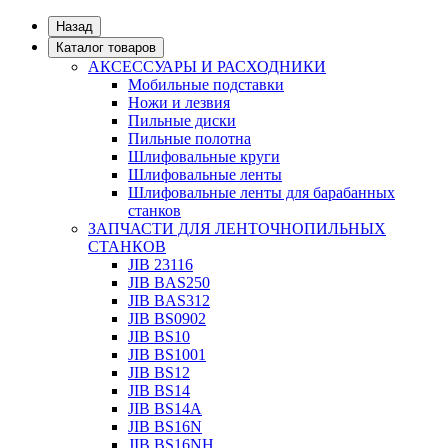
Назад
Каталог товаров
АКСЕССУАРЫ И РАСХОДНИКИ
Мобильные подставки
Ножи и лезвия
Пильные диски
Пильные полотна
Шлифовальные круги
Шлифовальные ленты
Шлифовальные ленты для барабанных
станков
ЗАПЧАСТИ ДЛЯ ЛЕНТОЧНОПИЛЬНЫХ
СТАНКОВ
JIB 23116
JIB BAS250
JIB BAS312
JIB BS0902
JIB BS10
JIB BS1001
JIB BS12
JIB BS14
JIB BS14А
JIB BS16N
JIB BS16NH