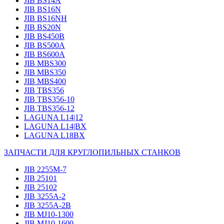
JIB BS14А
JIB BS16N
JIB BS16NH
JIB BS20N
JIB BS450B
JIB BS500A
JIB BS600A
JIB MBS300
JIB MBS350
JIB MBS400
JIB TBS356
JIB TBS356-10
JIB TBS356-12
LAGUNA L14|12
LAGUNA L14|BX
LAGUNA L18BX
ЗАПЧАСТИ ДЛЯ КРУГЛОПИЛЬНЫХ СТАНКОВ
JIB 2255M-7
JIB 25101
JIB 25102
JIB 3255A-2
JIB 3255A-2B
JIB MJ10-1300
JIB MJ10-1600