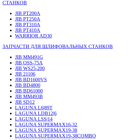
СТАНКОВ
JIB PT200A
JIB PT250A
JIB PT310A
JIB PT410A
WARRIOR AD30
ЗАПЧАСТИ ДЛЯ ШЛИФОВАЛЬНЫХ СТАНКОВ
JIB MM491G
JIB OSS-75A
JIB WS25-200
JIB 21106
JIB BD1600VS
JIB BD4800
JIB BD61000
JIB MM493B
JIB SD12
LAGUNA L6|89T
LAGUNA LDB12|6
LAGUNA LSS|14
LAGUNA SUPERMAX16-32
LAGUNA SUPERMAX19-38
LAGUNA SUPERMAX19-38COMBO