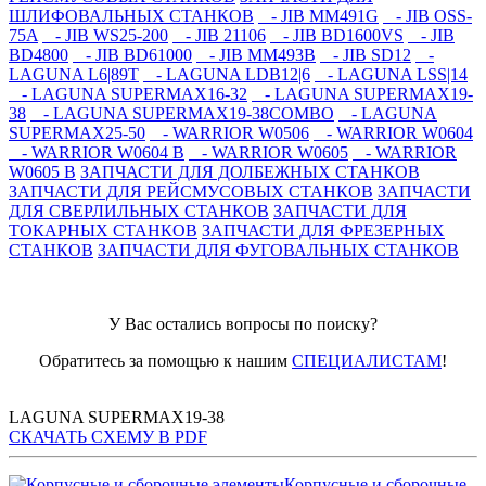
ШЛИФОВАЛЬНЫХ СТАНКОВ
- JIB MM491G
- JIB OSS-
75A
- JIB WS25-200
- JIB 21106
- JIB BD1600VS
- JIB
BD4800
- JIB BD61000
- JIB MM493B
- JIB SD12
-
LAGUNA L6|89T
- LAGUNA LDB12|6
- LAGUNA LSS|14
- LAGUNA SUPERMAX16-32
- LAGUNA SUPERMAX19-
38
- LAGUNA SUPERMAX19-38COMBO
- LAGUNA
SUPERMAX25-50
- WARRIOR W0506
- WARRIOR W0604
- WARRIOR W0604 B
- WARRIOR W0605
- WARRIOR
W0605 B
ЗАПЧАСТИ ДЛЯ ДОЛБЕЖНЫХ СТАНКОВ
ЗАПЧАСТИ ДЛЯ РЕЙСМУСОВЫХ СТАНКОВ
ЗАПЧАСТИ
ДЛЯ СВЕРЛИЛЬНЫХ СТАНКОВ
ЗАПЧАСТИ ДЛЯ
ТОКАРНЫХ СТАНКОВ
ЗАПЧАСТИ ДЛЯ ФРЕЗЕРНЫХ
СТАНКОВ
ЗАПЧАСТИ ДЛЯ ФУГОВАЛЬНЫХ СТАНКОВ
У Вас остались вопросы по поиску?
Обратитесь за помощью к нашим
СПЕЦИАЛИСТАМ
!
LAGUNA SUPERMAX19-38
СКАЧАТЬ СХЕМУ В PDF
Корпусные и сборочные