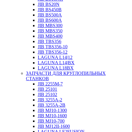
JIB BS20N
JIB BS450B
JIB BS500A
JIB BS600A
JIB MBS300
JIB MBS350
JIB MBS400
JIB TBS356
JIB TBS356-10
JIB TBS356-12
LAGUNA L14|12
LAGUNA L14|BX
LAGUNA L18BX
ЗАПЧАСТИ ДЛЯ КРУГЛОПИЛЬНЫХ
СТАНКОВ
JIB 2255M-7
JIB 25101
JIB 25102
JIB 3255A-2
JIB 3255A-2B
JIB MJ10-1300
JIB MJ10-1600
JIB MJ10-700
JIB MJ12II-1600
LAGUNA LF2FUSION