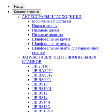
Назад
Каталог товаров
АКСЕССУАРЫ И РАСХОДНИКИ
Мобильные подставки
Ножи и лезвия
Пильные диски
Пильные полотна
Шлифовальные круги
Шлифовальные ленты
Шлифовальные ленты для барабанных
станков
ЗАПЧАСТИ ДЛЯ ЛЕНТОЧНОПИЛЬНЫХ
СТАНКОВ
JIB 23116
JIB BAS250
JIB BAS312
JIB BS0902
JIB BS10
JIB BS1001
JIB BS12
JIB BS14
JIB BS14А
JIB BS16N
JIB BS16NH