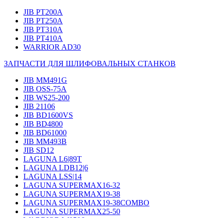
JIB PT200A
JIB PT250A
JIB PT310A
JIB PT410A
WARRIOR AD30
ЗАПЧАСТИ ДЛЯ ШЛИФОВАЛЬНЫХ СТАНКОВ
JIB MM491G
JIB OSS-75A
JIB WS25-200
JIB 21106
JIB BD1600VS
JIB BD4800
JIB BD61000
JIB MM493B
JIB SD12
LAGUNA L6|89T
LAGUNA LDB12|6
LAGUNA LSS|14
LAGUNA SUPERMAX16-32
LAGUNA SUPERMAX19-38
LAGUNA SUPERMAX19-38COMBO
LAGUNA SUPERMAX25-50