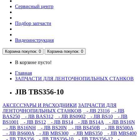
Сервисный центр
Подбор запчасти
Видеоинструкция
Корзина
покупок
: 0
Корзина
покупок
: 0
В корзине пусто!
Главная
ЗАПЧАСТИ ДЛЯ ЛЕНТОЧНОПИЛЬНЫХ СТАНКОВ
JIB TBS356-10
АКСЕССУАРЫ И РАСХОДНИКИ
ЗАПЧАСТИ ДЛЯ
ЛЕНТОЧНОПИЛЬНЫХ СТАНКОВ
- JIB 23116
- JIB
BAS250
- JIB BAS312
- JIB BS0902
- JIB BS10
- JIB
BS1001
- JIB BS12
- JIB BS14
- JIB BS14А
- JIB BS16N
- JIB BS16NH
- JIB BS20N
- JIB BS450B
- JIB BS500A
- JIB BS600A
- JIB MBS300
- JIB MBS350
- JIB MBS400
- JIB TBS356
- JIB TBS356-10
- JIB TBS356-12
-