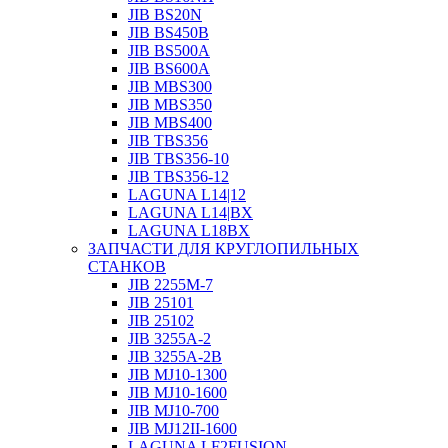
JIB BS20N
JIB BS450B
JIB BS500A
JIB BS600A
JIB MBS300
JIB MBS350
JIB MBS400
JIB TBS356
JIB TBS356-10
JIB TBS356-12
LAGUNA L14|12
LAGUNA L14|BX
LAGUNA L18BX
ЗАПЧАСТИ ДЛЯ КРУГЛОПИЛЬНЫХ
СТАНКОВ
JIB 2255M-7
JIB 25101
JIB 25102
JIB 3255A-2
JIB 3255A-2B
JIB MJ10-1300
JIB MJ10-1600
JIB MJ10-700
JIB MJ12II-1600
LAGUNA LF2FUSION