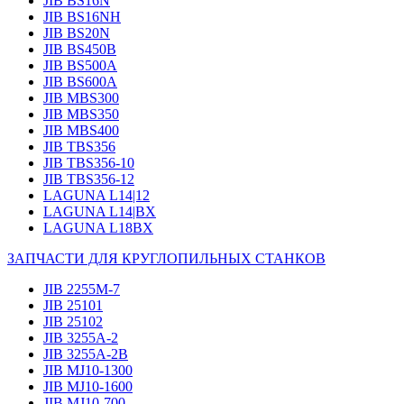
JIB BS16N
JIB BS16NH
JIB BS20N
JIB BS450B
JIB BS500A
JIB BS600A
JIB MBS300
JIB MBS350
JIB MBS400
JIB TBS356
JIB TBS356-10
JIB TBS356-12
LAGUNA L14|12
LAGUNA L14|BX
LAGUNA L18BX
ЗАПЧАСТИ ДЛЯ КРУГЛОПИЛЬНЫХ СТАНКОВ
JIB 2255M-7
JIB 25101
JIB 25102
JIB 3255A-2
JIB 3255A-2B
JIB MJ10-1300
JIB MJ10-1600
JIB MJ10-700