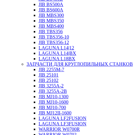
JIB BS500A
JIB BS600A
JIB MBS300
JIB MBS350
JIB MBS400
JIB TBS356
JIB TBS356-10
JIB TBS356-12
LAGUNA L14|12
LAGUNA L14|BX
LAGUNA L18BX
ЗАПЧАСТИ ДЛЯ КРУГЛОПИЛЬНЫХ СТАНКОВ
JIB 2255M-7
JIB 25101
JIB 25102
JIB 3255A-2
JIB 3255A-2B
JIB MJ10-1300
JIB MJ10-1600
JIB MJ10-700
JIB MJ12II-1600
LAGUNA LF2FUSION
LAGUNA LF3FUSION
WARRIOR W0700R
WARRIOR W0702