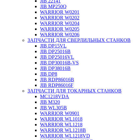
JIB 22141
JIB MP250Q
WARRIOR W0201
WARRIOR W0202
WARRIOR W0204
WARRIOR W0205
WARRIOR W0206
ЗАПЧАСТИ ДЛЯ СВЕРЛИЛЬНЫХ СТАНКОВ
JIB DP15VL
JIB DP25016B
JIB DP25016VL
JIB DP30016B-VS
JIB DP38016B
JIB DP8
JIB RDP86016B
JIB RDP86016F
ЗАПЧАСТИ ДЛЯ ТОКАРНЫХ СТАНКОВ
MC1218VDA
JIB M320
JIB WL305B
WARRIOR W0901
WARRIOR WL1018
WARRIOR WL1218
WARRIOR WL1218B
WARRIOR WL1218VD