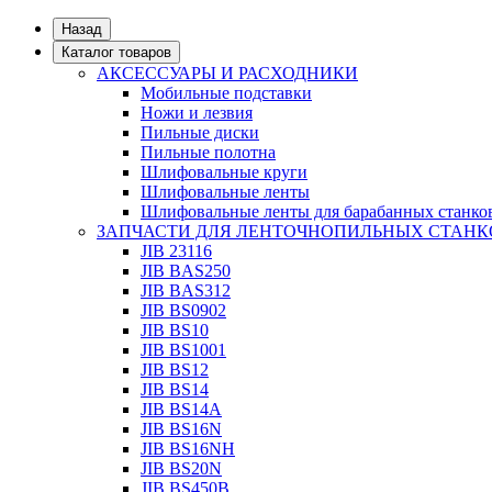
Назад
Каталог товаров
АКСЕССУАРЫ И РАСХОДНИКИ
Мобильные подставки
Ножи и лезвия
Пильные диски
Пильные полотна
Шлифовальные круги
Шлифовальные ленты
Шлифовальные ленты для барабанных станко
ЗАПЧАСТИ ДЛЯ ЛЕНТОЧНОПИЛЬНЫХ СТАНК
JIB 23116
JIB BAS250
JIB BAS312
JIB BS0902
JIB BS10
JIB BS1001
JIB BS12
JIB BS14
JIB BS14А
JIB BS16N
JIB BS16NH
JIB BS20N
JIB BS450B