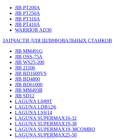
JIB PT200A
JIB PT250A
JIB PT310A
JIB PT410A
WARRIOR AD30
ЗАПЧАСТИ ДЛЯ ШЛИФОВАЛЬНЫХ СТАНКОВ
JIB MM491G
JIB OSS-75A
JIB WS25-200
JIB 21106
JIB BD1600VS
JIB BD4800
JIB BD61000
JIB MM493B
JIB SD12
LAGUNA L6|89T
LAGUNA LDB12|6
LAGUNA LSS|14
LAGUNA SUPERMAX16-32
LAGUNA SUPERMAX19-38
LAGUNA SUPERMAX19-38COMBO
LAGUNA SUPERMAX25-50