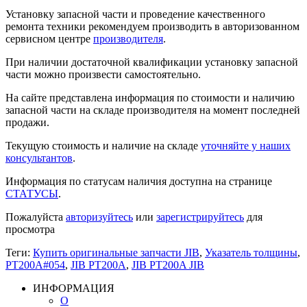
Установку запасной части и проведение качественного
ремонта техники рекомендуем производить в авторизованном
сервисном центре
производителя
.
При наличии достаточной квалификации установку запасной
части можно произвести самостоятельно.
На сайте представлена информация по стоимости и наличию
запасной части на складе производителя на момент последней
продажи.
Текущую стоимость и наличие на складе
уточняйте у наших
консультантов
.
Информация по статусам наличия доступна на странице
СТАТУСЫ
.
Пожалуйста
авторизуйтесь
или
зарегистрируйтесь
для
просмотра
Теги:
Купить оригинальные запчасти JIB
,
Указатель толщины
,
PT200A#054
,
JIB PT200A
,
JIB PT200A JIB
ИНФОРМАЦИЯ
О