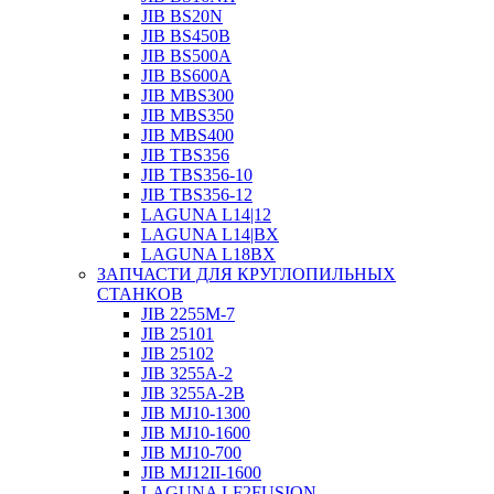
JIB BS20N
JIB BS450B
JIB BS500A
JIB BS600A
JIB MBS300
JIB MBS350
JIB MBS400
JIB TBS356
JIB TBS356-10
JIB TBS356-12
LAGUNA L14|12
LAGUNA L14|BX
LAGUNA L18BX
ЗАПЧАСТИ ДЛЯ КРУГЛОПИЛЬНЫХ
СТАНКОВ
JIB 2255M-7
JIB 25101
JIB 25102
JIB 3255A-2
JIB 3255A-2B
JIB MJ10-1300
JIB MJ10-1600
JIB MJ10-700
JIB MJ12II-1600
LAGUNA LF2FUSION