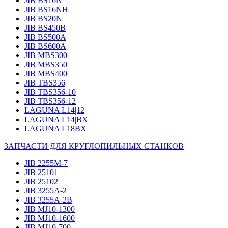
JIB BS16N
JIB BS16NH
JIB BS20N
JIB BS450B
JIB BS500A
JIB BS600A
JIB MBS300
JIB MBS350
JIB MBS400
JIB TBS356
JIB TBS356-10
JIB TBS356-12
LAGUNA L14|12
LAGUNA L14|BX
LAGUNA L18BX
ЗАПЧАСТИ ДЛЯ КРУГЛОПИЛЬНЫХ СТАНКОВ
JIB 2255M-7
JIB 25101
JIB 25102
JIB 3255A-2
JIB 3255A-2B
JIB MJ10-1300
JIB MJ10-1600
JIB MJ10-700