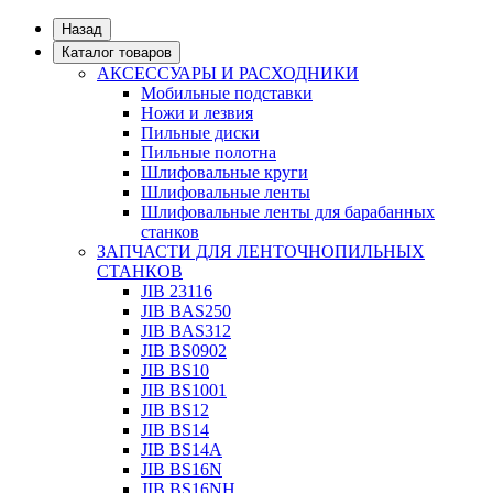
Назад
Каталог товаров
АКСЕССУАРЫ И РАСХОДНИКИ
Мобильные подставки
Ножи и лезвия
Пильные диски
Пильные полотна
Шлифовальные круги
Шлифовальные ленты
Шлифовальные ленты для барабанных
станков
ЗАПЧАСТИ ДЛЯ ЛЕНТОЧНОПИЛЬНЫХ
СТАНКОВ
JIB 23116
JIB BAS250
JIB BAS312
JIB BS0902
JIB BS10
JIB BS1001
JIB BS12
JIB BS14
JIB BS14А
JIB BS16N
JIB BS16NH