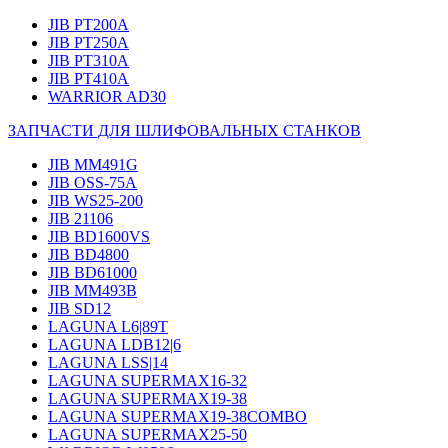
JIB PT200A
JIB PT250A
JIB PT310A
JIB PT410A
WARRIOR AD30
ЗАПЧАСТИ ДЛЯ ШЛИФОВАЛЬНЫХ СТАНКОВ
JIB MM491G
JIB OSS-75A
JIB WS25-200
JIB 21106
JIB BD1600VS
JIB BD4800
JIB BD61000
JIB MM493B
JIB SD12
LAGUNA L6|89T
LAGUNA LDB12|6
LAGUNA LSS|14
LAGUNA SUPERMAX16-32
LAGUNA SUPERMAX19-38
LAGUNA SUPERMAX19-38COMBO
LAGUNA SUPERMAX25-50