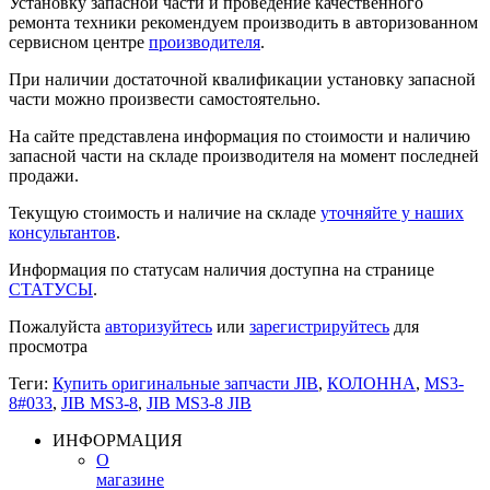
Установку запасной части и проведение качественного
ремонта техники рекомендуем производить в авторизованном
сервисном центре
производителя
.
При наличии достаточной квалификации установку запасной
части можно произвести самостоятельно.
На сайте представлена информация по стоимости и наличию
запасной части на складе производителя на момент последней
продажи.
Текущую стоимость и наличие на складе
уточняйте у наших
консультантов
.
Информация по статусам наличия доступна на странице
СТАТУСЫ
.
Пожалуйста
авторизуйтесь
или
зарегистрируйтесь
для
просмотра
Теги:
Купить оригинальные запчасти JIB
,
КОЛОННА
,
MS3-
8#033
,
JIB MS3-8
,
JIB MS3-8 JIB
ИНФОРМАЦИЯ
О
магазине