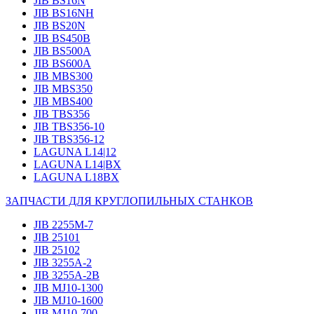
JIB BS16N
JIB BS16NH
JIB BS20N
JIB BS450B
JIB BS500A
JIB BS600A
JIB MBS300
JIB MBS350
JIB MBS400
JIB TBS356
JIB TBS356-10
JIB TBS356-12
LAGUNA L14|12
LAGUNA L14|BX
LAGUNA L18BX
ЗАПЧАСТИ ДЛЯ КРУГЛОПИЛЬНЫХ СТАНКОВ
JIB 2255M-7
JIB 25101
JIB 25102
JIB 3255A-2
JIB 3255A-2B
JIB MJ10-1300
JIB MJ10-1600
JIB MJ10-700