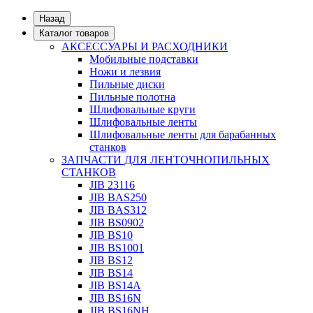
Назад
Каталог товаров
АКСЕССУАРЫ И РАСХОДНИКИ
Мобильные подставки
Ножи и лезвия
Пильные диски
Пильные полотна
Шлифовальные круги
Шлифовальные ленты
Шлифовальные ленты для барабанных
станков
ЗАПЧАСТИ ДЛЯ ЛЕНТОЧНОПИЛЬНЫХ
СТАНКОВ
JIB 23116
JIB BAS250
JIB BAS312
JIB BS0902
JIB BS10
JIB BS1001
JIB BS12
JIB BS14
JIB BS14А
JIB BS16N
JIB BS16NH