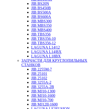
JIB BS20N
JIB BS450B
JIB BS500A
JIB BS600A
JIB MBS300
JIB MBS350
JIB MBS400
JIB TBS356
JIB TBS356-10
JIB TBS356-12
LAGUNA L14|12
LAGUNA L14|BX
LAGUNA L18BX
ЗАПЧАСТИ ДЛЯ КРУГЛОПИЛЬНЫХ
СТАНКОВ
JIB 2255M-7
JIB 25101
JIB 25102
JIB 3255A-2
JIB 3255A-2B
JIB MJ10-1300
JIB MJ10-1600
JIB MJ10-700
JIB MJ12II-1600
LAGUNA LF2FUSION