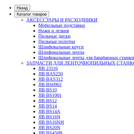
Назад
Каталог товаров
АКСЕССУАРЫ И РАСХОДНИКИ
Мобильные подставки
Ножи и лезвия
Пильные диски
Пильные полотна
Шлифовальные круги
Шлифовальные ленты
Шлифовальные ленты для барабанных станко
ЗАПЧАСТИ ДЛЯ ЛЕНТОЧНОПИЛЬНЫХ СТАНК
JIB 23116
JIB BAS250
JIB BAS312
JIB BS0902
JIB BS10
JIB BS1001
JIB BS12
JIB BS14
JIB BS14А
JIB BS16N
JIB BS16NH
JIB BS20N
JIB BS450B