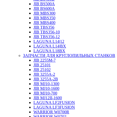
JIB BS500A
JIB BS600A
JIB MBS300
JIB MBS350
JIB MBS400
JIB TBS356
JIB TBS356-10
JIB TBS356-12
LAGUNA L14|12
LAGUNA L14|BX
LAGUNA L18BX
ЗАПЧАСТИ ДЛЯ КРУГЛОПИЛЬНЫХ СТАНКОВ
JIB 2255M-7
JIB 25101
JIB 25102
JIB 3255A-2
JIB 3255A-2B
JIB MJ10-1300
JIB MJ10-1600
JIB MJ10-700
JIB MJ12II-1600
LAGUNA LF2FUSION
LAGUNA LF3FUSION
WARRIOR W0700R
WARRIOR W0702