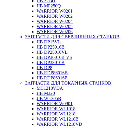
JIB 22141
JIB MP250Q
WARRIOR W0201
WARRIOR W0202
WARRIOR W0204
WARRIOR W0205
WARRIOR W0206
ЗАПЧАСТИ ДЛЯ СВЕРЛИЛЬНЫХ СТАНКОВ
JIB DP15VL
JIB DP25016B
JIB DP25016VL
JIB DP30016B-VS
JIB DP38016B
JIB DP8
JIB RDP86016B
JIB RDP86016F
ЗАПЧАСТИ ДЛЯ ТОКАРНЫХ СТАНКОВ
MC1218VDA
JIB M320
JIB WL305B
WARRIOR W0901
WARRIOR WL1018
WARRIOR WL1218
WARRIOR WL1218B
WARRIOR WL1218VD