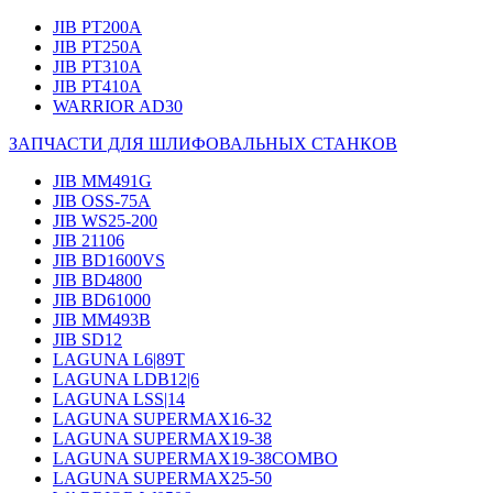
JIB PT200A
JIB PT250A
JIB PT310A
JIB PT410A
WARRIOR AD30
ЗАПЧАСТИ ДЛЯ ШЛИФОВАЛЬНЫХ СТАНКОВ
JIB MM491G
JIB OSS-75A
JIB WS25-200
JIB 21106
JIB BD1600VS
JIB BD4800
JIB BD61000
JIB MM493B
JIB SD12
LAGUNA L6|89T
LAGUNA LDB12|6
LAGUNA LSS|14
LAGUNA SUPERMAX16-32
LAGUNA SUPERMAX19-38
LAGUNA SUPERMAX19-38COMBO
LAGUNA SUPERMAX25-50