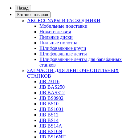
Назад
Каталог товаров
АКСЕССУАРЫ И РАСХОДНИКИ
Мобильные подставки
Ножи и лезвия
Пильные диски
Пильные полотна
Шлифовальные круги
Шлифовальные ленты
Шлифовальные ленты для барабанных
станков
ЗАПЧАСТИ ДЛЯ ЛЕНТОЧНОПИЛЬНЫХ
СТАНКОВ
JIB 23116
JIB BAS250
JIB BAS312
JIB BS0902
JIB BS10
JIB BS1001
JIB BS12
JIB BS14
JIB BS14А
JIB BS16N
JIB BS16NH