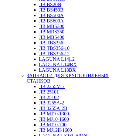
JIB BS20N
JIB BS450B
JIB BS500A
JIB BS600A
JIB MBS300
JIB MBS350
JIB MBS400
JIB TBS356
JIB TBS356-10
JIB TBS356-12
LAGUNA L14|12
LAGUNA L14|BX
LAGUNA L18BX
ЗАПЧАСТИ ДЛЯ КРУГЛОПИЛЬНЫХ
СТАНКОВ
JIB 2255M-7
JIB 25101
JIB 25102
JIB 3255A-2
JIB 3255A-2B
JIB MJ10-1300
JIB MJ10-1600
JIB MJ10-700
JIB MJ12II-1600
LAGUNA LF2FUSION