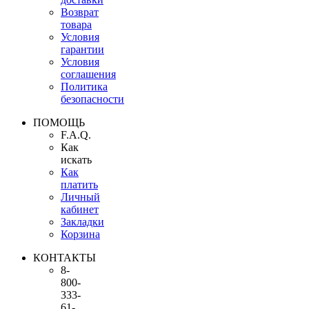
Возврат
товара
Условия
гарантии
Условия
соглашения
Политика
безопасности
ПОМОЩЬ
F.A.Q.
Как
искать
Как
платить
Личный
кабинет
Закладки
Корзина
КОНТАКТЫ
8-
800-
333-
61-