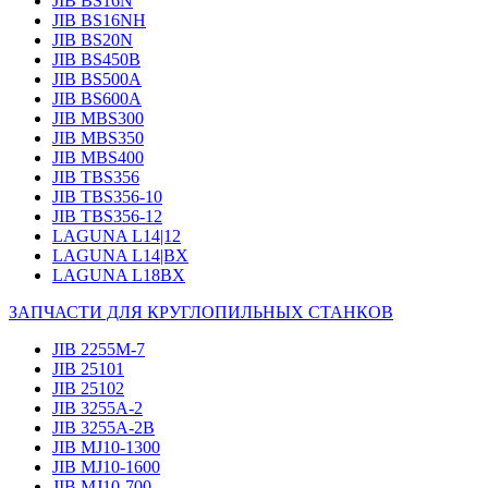
JIB BS16N
JIB BS16NH
JIB BS20N
JIB BS450B
JIB BS500A
JIB BS600A
JIB MBS300
JIB MBS350
JIB MBS400
JIB TBS356
JIB TBS356-10
JIB TBS356-12
LAGUNA L14|12
LAGUNA L14|BX
LAGUNA L18BX
ЗАПЧАСТИ ДЛЯ КРУГЛОПИЛЬНЫХ СТАНКОВ
JIB 2255M-7
JIB 25101
JIB 25102
JIB 3255A-2
JIB 3255A-2B
JIB MJ10-1300
JIB MJ10-1600
JIB MJ10-700