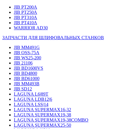
JIB PT200A
JIB PT250A
JIB PT310A
JIB PT410A
WARRIOR AD30
ЗАПЧАСТИ ДЛЯ ШЛИФОВАЛЬНЫХ СТАНКОВ
JIB MM491G
JIB OSS-75A
JIB WS25-200
JIB 21106
JIB BD1600VS
JIB BD4800
JIB BD61000
JIB MM493B
JIB SD12
LAGUNA L6|89T
LAGUNA LDB12|6
LAGUNA LSS|14
LAGUNA SUPERMAX16-32
LAGUNA SUPERMAX19-38
LAGUNA SUPERMAX19-38COMBO
LAGUNA SUPERMAX25-50