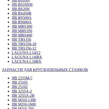
JIB BS16N
JIB BS16NH
JIB BS20N
JIB BS450B
JIB BS500A
JIB BS600A
JIB MBS300
JIB MBS350
JIB MBS400
JIB TBS356
JIB TBS356-10
JIB TBS356-12
LAGUNA L14|12
LAGUNA L14|BX
LAGUNA L18BX
ЗАПЧАСТИ ДЛЯ КРУГЛОПИЛЬНЫХ СТАНКОВ
JIB 2255M-7
JIB 25101
JIB 25102
JIB 3255A-2
JIB 3255A-2B
JIB MJ10-1300
JIB MJ10-1600
JIB MJ10-700