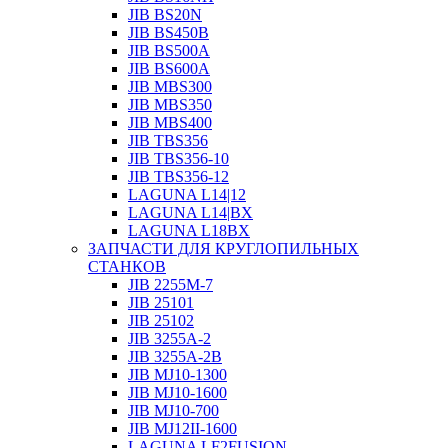
JIB BS20N
JIB BS450B
JIB BS500A
JIB BS600A
JIB MBS300
JIB MBS350
JIB MBS400
JIB TBS356
JIB TBS356-10
JIB TBS356-12
LAGUNA L14|12
LAGUNA L14|BX
LAGUNA L18BX
ЗАПЧАСТИ ДЛЯ КРУГЛОПИЛЬНЫХ
СТАНКОВ
JIB 2255M-7
JIB 25101
JIB 25102
JIB 3255A-2
JIB 3255A-2B
JIB MJ10-1300
JIB MJ10-1600
JIB MJ10-700
JIB MJ12II-1600
LAGUNA LF2FUSION