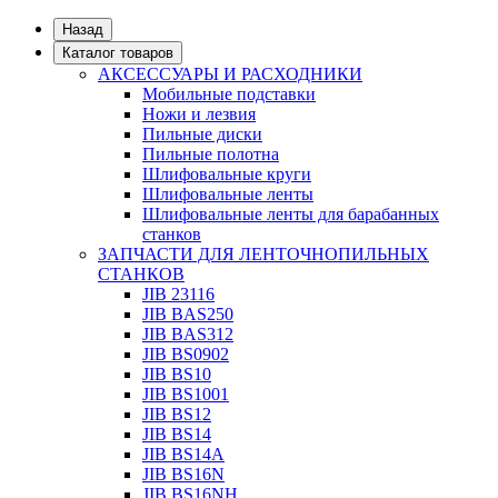
Назад
Каталог товаров
АКСЕССУАРЫ И РАСХОДНИКИ
Мобильные подставки
Ножи и лезвия
Пильные диски
Пильные полотна
Шлифовальные круги
Шлифовальные ленты
Шлифовальные ленты для барабанных
станков
ЗАПЧАСТИ ДЛЯ ЛЕНТОЧНОПИЛЬНЫХ
СТАНКОВ
JIB 23116
JIB BAS250
JIB BAS312
JIB BS0902
JIB BS10
JIB BS1001
JIB BS12
JIB BS14
JIB BS14А
JIB BS16N
JIB BS16NH